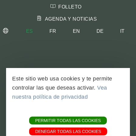
FOLLETO
AGENDA Y NOTICIAS
ES
FR
EN
DE
IT
OPEN
MOBILE
TERMINOS DE USO
Este sitio web usa cookies y te permite
MAPA DEL SITIO
MENU
controlar las que deseas activar.
Vea
nuestra política de privacidad
Powered by
Translate
PERMITIR TODAS LAS COOKIES
DENEGAR TODAS LAS COOKIES