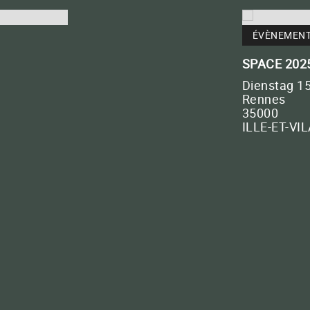
Gülle, Gärrückstände, Grünabfälle
ÉVÈNEMEN
QUATERNA PLANT
SPACE 202
Ihre Pflanzen erfolgreich machen
Dienstag 1
Rennes
CLOSE
35000
ILLE-ET-VI
CLOSE
ie uns
+33 (0)5 65 46 63 30
Ihr 