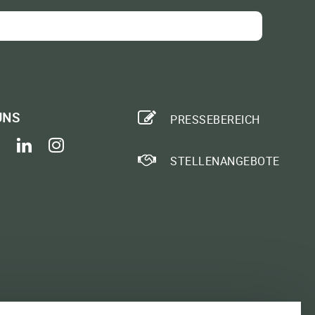
UNS
PRESSEBEREICH
ok
ter
youtube
linkedin
instagram
STELLENANGEBOTE