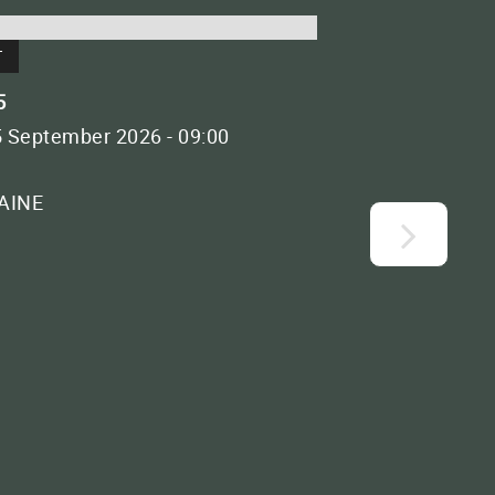
ERFAHREN SIE MEHR
FUNKTIONSWEISE
T
DER MARCEL MÉZY TECHNOLOGIE
5
5 September 2026 - 09:00
LAINE
PRAKTISCHE ANWENDUNG
Streutabellen
Downloadbereich und Dokumente
Kontakt zu uns