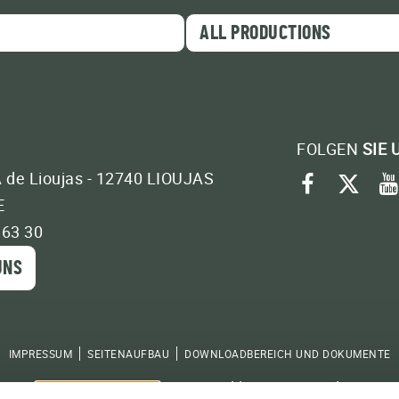
ALL PRODUCTIONS
CLOSE
FOLGEN
SIE 
A de Lioujas - 12740 LIOUJAS
facebo
twit
E
 63 30
UNS
IMPRESSUM
SEITENAUFBAU
DOWNLOADBEREICH UND DOKUMENTE
Powered by
Translate