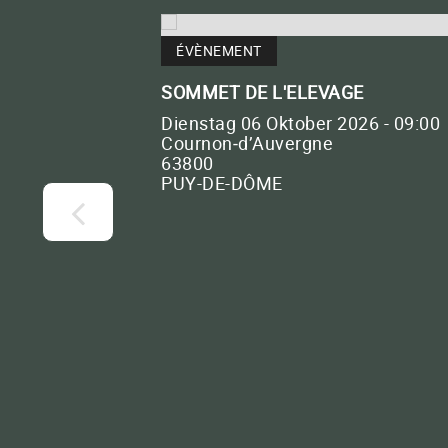
ÉVÈNEMENT
BACTERIOSOL BOOSTER
SOMMET DE L'ELEVAGE
Lokalisierte Düngung zum
Dienstag 06 Oktober 2026 - 09:00
Cournon‑d’Auvergne
Zeitpunkt der Aussaat
63800
PUY-DE-DÔME
BACTERIOMÉTHA
Methanisierung
Kontaktieren s