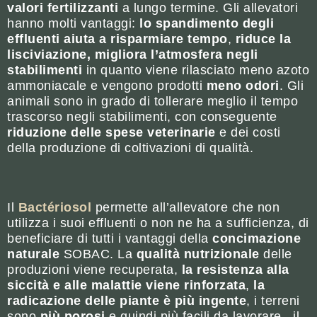
valori fertilizzanti
a lungo termine. Gli allevatori
hanno molti vantaggi:
lo spandimento degli
effluenti aiuta a risparmiare tempo
,
riduce la
lisciviazione, migliora l’atmosfera negli
stabilimenti
in quanto viene rilasciato meno azoto
ammoniacale e vengono prodotti
meno odori
. Gli
animali sono in grado di tollerare meglio il tempo
trascorso negli stabilimenti, con conseguente
riduzione delle spese veterinarie
e dei costi
della produzione di coltivazioni di qualità.
Il
Bactériosol
permette all’allevatore che non
utilizza i suoi effluenti o non ne ha a sufficienza, di
beneficiare di tutti i vantaggi della
concimazione
naturale
SOBAC. La
qualità nutrizionale
delle
produzioni viene recuperata,
la resistenza alla
siccità e alle malattie viene rinforzata
,
la
radicazione delle piante è più ingente
, i terreni
sono
più porosi
e quindi più facili da lavorare, il