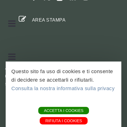
AREA STAMPA
OPEN
MOBILE
MENU
OPEN
MOBILE
AVVISI LEGALI
Questo sito fa uso di cookies e ti consente
MENU
MAPPA DEL SITO
di decidere se accettarli o rifiutarli.
SCARICARE LE BROCHURE
Consulta la nostra informativa sulla privacy
Powered by
Translate
ACCETTA I COOKIES
RIFIUTA I COOKIES