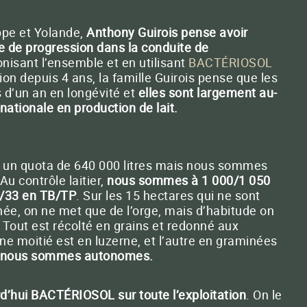
ppe et Yolande,
Anthony Guirois pense avoir
ct E-mail
 de progression dans la conduite de
isant l’ensemble et en utilisant
BACTÉRIOSOL
tion depuis 4 ans, la famille Guirois pense que les
 d’un an en longévité et
elles sont largement au-
ationale en production de lait.
 un quota de 640 000 litres mais nous sommes
 Au contrôle laitier,
nous sommes à 1 000/1 050
8/33 en TB/TP
. Sur les 15 hectares qui ne sont
née, on ne met que de l’orge, mais d’habitude on
. Tout est récolté en grains et redonné aux
une moitié est en luzerne, et l’autre en graminées
, nous sommes autonomes.
rd’hui BACTÉRIOSOL sur toute l’exploitation
. On le