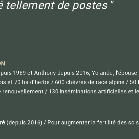
é tellement de postes
BACTÉRIOLIT® 4
Optimisez la valeur de votre matière
organique (fumiers, lisiers, digestats…)
FERMER
QUATERNA
Réussir vos plants, plantations et semis
ON
-nous
33 (0)5 65 46 63 30
Conta
epuis 1989 et Anthony depuis 2016; Yolande, l’épouse de
ra concentrée
ois et 70 ha d’herbe / 600 chèvres de race alpine / 50
FERMER
renouvellement / 130 inséminations artificielles et le
FERMER
ré
(depuis 2016) / Pour augmenter la fertilité des sol