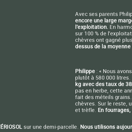
Avec ses parents Phili
-nous
33 (0)5 65 46 63 30
Conta
encore une large marge
l’exploitation.
En harmon
sur 100 % de l’exploita
chèvres ont gagné plus
dessus de la moyenne n
FERMER
Philippe
: « Nous avons
plutôt à 580 000 litres.
kg avec des taux de 3
pas en herbe, cette an
fait des méteils grains
chèvres. Sur le reste, 
et trèfle.
En fourrages
ÉRIOSOL
sur une demi-parcelle.
Nous utilisons aujou