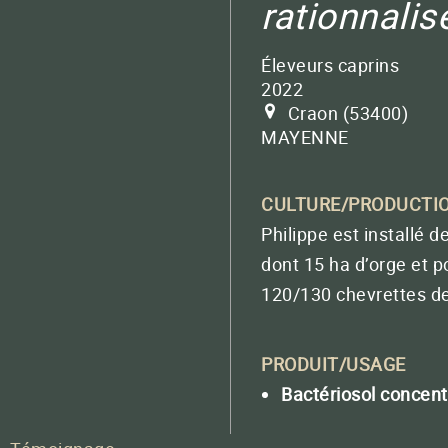
rationnalis
Pour vos greens
BACTÉRIOSOL BOOSTER
PROCHAINS RENDEZ-VOUS
Fertilisation localisée
au moment du semis
Éleveurs caprins
2022
Craon
53400
BACTÉRIOMÉTHA
MAYENNE
Méthanisation
CULTURE/PRODUCTI
QUATERNA® LIQUIDE
Contactez
Philippe est installé d
La puissance des TMM en version liquide ult
dont 15 ha d’orge et p
120/130 chevrettes de 
QUATERNA SOL
QUATERNA LIT
PRODUIT/USAGE
QUATERNA DRIP
Bactériosol concent