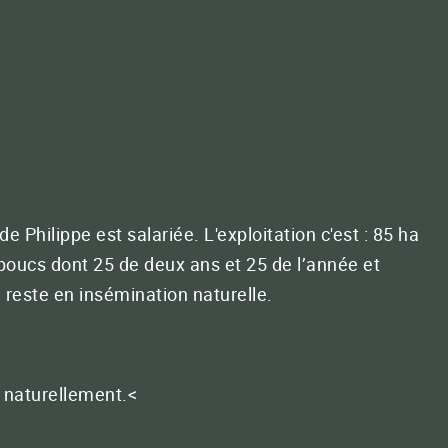
Espaces verts et fleurissement
NOS SOLUTIONS
Fertilisation des terrains de construction
Fertilité des sols
Développement durable
Valorisation des effluents
Réussir vos plants
Des réponses pour la santé des sols
Secrets du sol expliqués docteur en microbiologie
Autonomie
ct E-mail
 Philippe est salariée. L'exploitation c'est : 85 ha
PRODUCTIONS
 boucs dont 25 de deux ans et 25 de l’année et
Bovins viande
Céréales
Ovins viande
Pépinières - Plants
 reste en insémination naturelle.
Ovins lait
Viticulture
TOUTES LES PRODUCTIONS
s naturellement.<