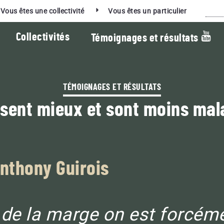
Rec
Vous êtes une collectivité
Vous êtes un particulier
Collectivités
Témoignages et résultats
TÉMOIGNAGES ET RÉSULTATS
issent mieux et sont moins mala
La vidéo du mois :
ES PRODUITS RESPECTUEUX DE LA TERRE
ORT QUI ASSOCIENT PERFORMANCE ET EN
 COLLECTIVITÉS
Anthony Guirois
BACTÉRIOLIT
Additif de compostage pour fumiers,
errains de sport
lisiers, digestats, déchets verts
L GREEN
 de la marge on est forcém