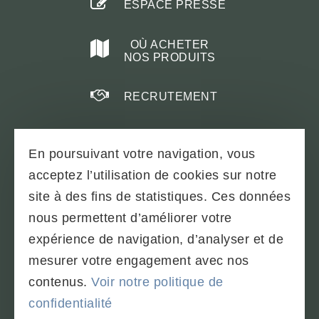
ESPACE PRESSE
OÙ ACHETER
NOS PRODUITS
RECRUTEMENT
En poursuivant votre navigation, vous
acceptez l’utilisation de cookies sur notre
PLAN DU SITE
site à des fins de statistiques. Ces données
TÉLÉCHARGEMENTS & BROCHURES
nous permettent d’améliorer votre
PARTENAIRES
expérience de navigation, d’analyser et de
CONDITIONS GÉNÉRALES
mesurer votre engagement avec nos
MENTIONS LÉGALES - SOBAC
contenus.
Voir notre politique de
POLITIQUE DE CONFIDENTIALITÉ
confidentialité