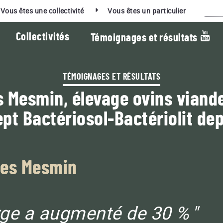
Rec
Vous êtes une collectivité
Vous êtes un particulier
Collectivités
Témoignages et résultats
TÉMOIGNAGES ET RÉSULTATS
s Mesmin, élevage ovins viande
La vidéo du mois :
pt Bactériosol-Bactériolit de
ES PRODUITS RESPECTUEUX DE LA TERRE
ORT QUI ASSOCIENT PERFORMANCE ET EN
 COLLECTIVITÉS
lles Mesmin
BACTÉRIOLIT
Additif de compostage pour fumiers,
errains de sport
lisiers, digestats, déchets verts
L GREEN
ge a augmenté de 30 %