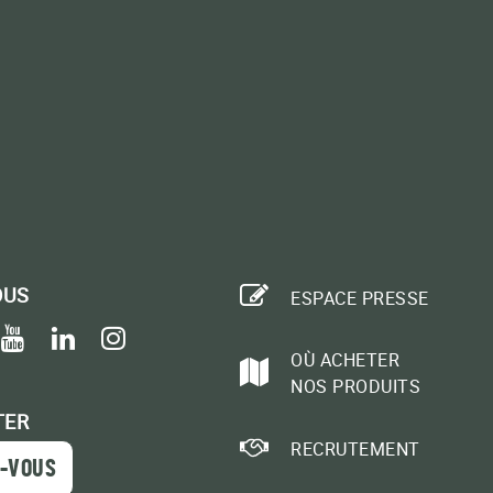
OUS
ESPACE PRESSE
book
itter
youtube
linkedin
instagram
OÙ ACHETER
NOS PRODUITS
TER
RECRUTEMENT
-VOUS