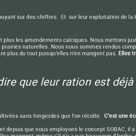
yant sur des chiffres. Et sur leur exploitation de la
-nous
33 (0)5 65 46 63 30
Conta
t plus les amendements calciques. Nous mettons just
 prairies naturelles. Nous nous sommes rendus comp
t plus du tout puisqu’elles n’en mangent pas.
FERMER
Elles 
ire que leur ration est déjà
ltivées sans fongicides que l’on récolte.
C’est une é
t depuis que nous employons le concept SOBAC, il a di
Elles mangent, même s’il n’y a pas beaucoup d’herbe, e