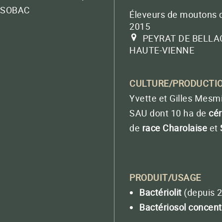
Pour vos greens
BACTÉRIOSOL BOOSTER
PROCHAINS RENDEZ-VOUS
Éleveurs de moutons d
Fertilisation localisée
2015
au moment du semis
PEYRAT DE BELLA
HAUTE-VIENNE
BACTÉRIOMÉTHA
Méthanisation
CULTURE/PRODUCTI
Yvette et Gilles Mesm
QUATERNA® LIQUIDE
SAU dont 10 ha de
cér
Contactez
La puissance des TMM en version liquide ult
de
race Charolaise
et
QUATERNA SOL
QUATERNA LIT
PRODUIT/USAGE
QUATERNA DRIP
Bactériolit
(depuis 2
Bactériosol concent