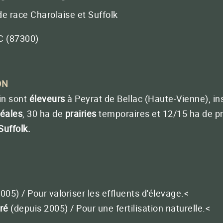
BACTÉRIOLIT® 4
e race Charolaise et Suffolk
Optimisez la valeur de votre matière
organique (fumiers, lisiers, digestats…)
C
87300
FERMER
QUATERNA
Réussir vos plants, plantations et semis
ON
in sont
éleveurs
à Peyrat de Bellac (Haute-Vienne), ins
éales
, 30 ha de
prairies
temporaires et 12/15 ha de pr
-nous
33 (0)5 65 46 63 30
Conta
ra concentrée
Suffolk.
FERMER
FERMER
005) / Pour valoriser les effluents d'élevage.<
ré
(depuis 2005) / Pour une fertilisation naturelle.<