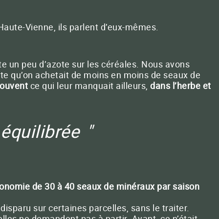
 Haute-Vienne, ils parlent d’eux-mêmes.
ct E-mail
e un peu d’azote sur les céréales. Nous avons
te qu’on achetait de moins en moins de seaux de
trouvent
ce qui leur manquait ailleurs,
dans l’herbe et
 équilibrée
conomie de 30 à 40 seaux de minéraux par saison
sparu sur certaines parcelles, sans le traiter.
lles ne demandent pas à partir. Avant, ce n’était