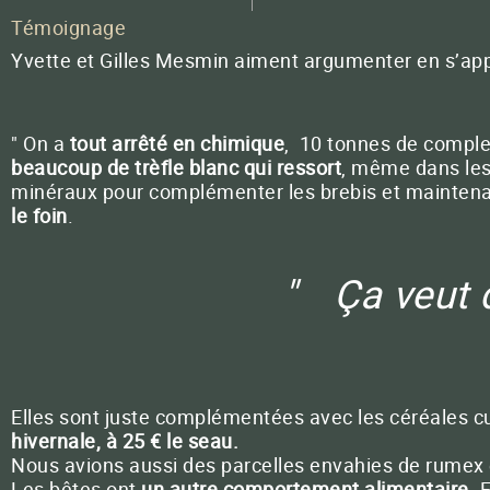
Témoignage
Yvette et Gilles Mesmin aiment argumenter en s’appu
Contactez
" On a
tout arrêté en chimique
, 10 tonnes de comple
beaucoup de trèfle blanc qui ressort
, même dans les
minéraux pour complémenter les brebis et maintenan
le foin
.
Ça veut d
Elles sont juste complémentées avec les céréales cu
hivernale, à 25 € le seau.
Nous avions aussi des parcelles envahies de rumex e
Les bêtes ont
un autre comportement alimentaire
. 