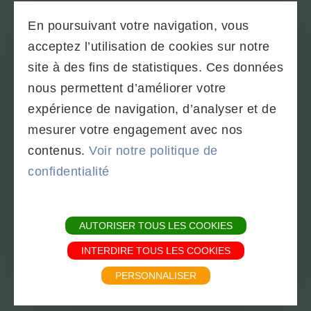
En poursuivant votre navigation, vous
acceptez l’utilisation de cookies sur notre
PLAN DU SITE
site à des fins de statistiques. Ces données
TÉLÉCHARGEMENTS & BROCHURES
nous permettent d’améliorer votre
PARTENAIRES
expérience de navigation, d’analyser et de
CONDITIONS GÉNÉRALES
mesurer votre engagement avec nos
MENTIONS LÉGALES - SOBAC
contenus.
Voir notre politique de
POLITIQUE DE CONFIDENTIALITÉ
confidentialité
Powered by
Translate
AUTORISER TOUS LES COOKIES
INTERDIRE TOUS LES COOKIES
PERSONNALISER