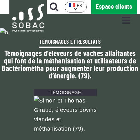
Aller
OPEN
Rechercher
FR
Espace clients
au
MOBILE
OPEN
contenu
MENU
MOBI
principal
MENU
TÉMOIGNAGES ET RÉSULTATS
Témoignages d'éleveurs de vaches allaitantes
SOBAC
qui font de la méthanisation et utilisateurs de
Tous les produits
Bactériométha pour augmenter leur production
Notre histoire
d’énergie. (79).
Tous les produits
Productions
Nos valeurs, notre engagement
TÉMOIGNAGE
Applications
Réglage des semoirs
Notre production
REVUE DE PRESSE
& COMPTES-RENDUS
Nos récompenses
AGENDA DES
PROCHAINS RENDEZ-VOUS