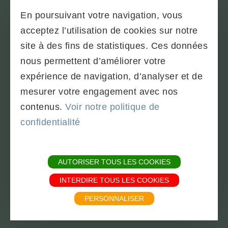
En poursuivant votre navigation, vous
acceptez l’utilisation de cookies sur notre
PLAN DU SITE
site à des fins de statistiques. Ces données
TÉLÉCHARGEMENTS & BROCHURES
nous permettent d’améliorer votre
PARTENAIRES
expérience de navigation, d’analyser et de
CONDITIONS GÉNÉRALES
mesurer votre engagement avec nos
MENTIONS LÉGALES - SOBAC
contenus.
Voir notre politique de
POLITIQUE DE CONFIDENTIALITÉ
confidentialité
Powered by
Translate
AUTORISER TOUS LES COOKIES
INTERDIRE TOUS LES COOKIES
PERSONNALISER