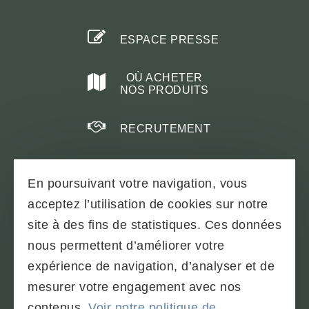
ESPACE PRESSE
OÙ ACHETER
NOS PRODUITS
RECRUTEMENT
En poursuivant votre navigation, vous
acceptez l’utilisation de cookies sur notre
PLAN DU SITE
site à des fins de statistiques. Ces données
TÉLÉCHARGEMENTS & BROCHURES
nous permettent d’améliorer votre
PARTENAIRES
expérience de navigation, d’analyser et de
CONDITIONS GÉNÉRALES
mesurer votre engagement avec nos
MENTIONS LÉGALES - SOBAC
contenus.
Voir notre politique de