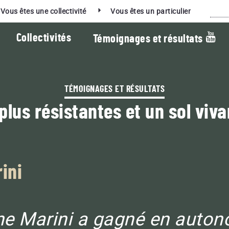
Rec
Vous êtes une collectivité
Vous êtes un particulier
Collectivités
Témoignages et résultats
TÉMOIGNAGES ET RÉSULTATS
plus résistantes et un sol viva
La vidéo du mois :
ES PRODUITS RESPECTUEUX DE LA TERRE
ORT QUI ASSOCIENT PERFORMANCE ET EN
 COLLECTIVITÉS
ini
BACTÉRIOLIT
Additif de compostage pour fumiers,
errains de sport
lisiers, digestats, déchets verts
L GREEN
e Marini a gagné en autono