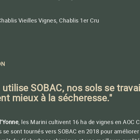
BACTÉRIOLIT® 4
Optimisez la valeur de votre matière
organique (fumiers, lisiers, digestats…)
Chablis Vieilles Vignes, Chablis 1er Cru
FERMER
QUATERNA
Réussir vos plants, plantations et semis
ON
-nous
33 (0)5 65 46 63 30
Conta
ra concentrée
utilise SOBAC, nos sols se travai
FERMER
ent mieux à la sécheresse."
FERMER
l’Yonne
, les Marini cultivent 16 ha de vignes en AOC 
ls se sont tournés vers SOBAC en 2018 pour améliorer l