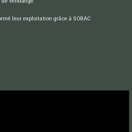
té de vendange.
ct E-mail
ormé leur exploitation grâce à SOBAC