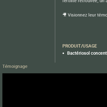
fertilité retrouvée, u
Contactez
🎥 Visionnez leur tém
PRODUIT/USAGE
Bactériosol concent
Témoignage