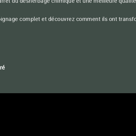
n arrêt du désherbage chimique et une meilleure quali
-nous
33 (0)5 65 46 63 30
Conta
oignage complet et découvrez comment ils ont transf
FERMER
ré