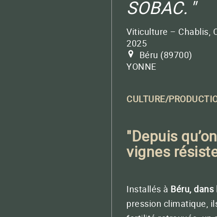
SOBAC.
Pour vos greens
BACTÉRIOSOL BOOSTER
PROCHAINS RENDEZ-VOUS
Fertilisation localisée
au moment du semis
Viticulture – Chablis, 
2025
Béru
89700
BACTÉRIOMÉTHA
YONNE
Méthanisation
CULTURE/PRODUCTI
QUATERNA® LIQUIDE
Contactez
La puissance des TMM en version liquide ult
"Depuis qu’on 
vignes résist
QUATERNA SOL
QUATERNA LIT
QUATERNA DRIP
Installés à
Béru, dans 
pression climatique, i