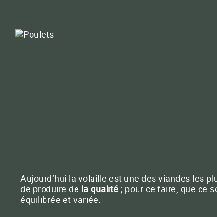
Pour vos greens
BACTÉRIOSOL BOOSTER
PROCHAINS RENDEZ-VOUS
Fertilisation localisée
au moment du semis
BACTÉRIOMÉTHA
Méthanisation
QUATERNA® LIQUIDE
Contactez
La puissance des TMM en version liquide ult
QUATERNA SOL
QUATERNA LIT
Aujourd’hui la volaille est une des viandes les p
QUATERNA DRIP
de produire de
la qualité
; pour ce faire, que ce so
équilibrée et variée.