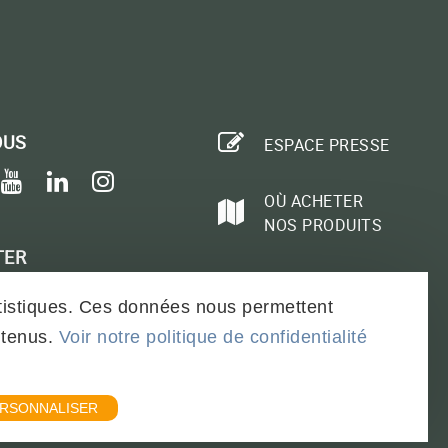
OUS
ESPACE PRESSE
book
itter
youtube
linkedin
instagram
OÙ ACHETER
NOS PRODUITS
TER
RECRUTEMENT
-VOUS
tatistiques. Ces données nous permettent
ntenus.
Voir notre politique de confidentialité
 - SOBAC
POLITIQUE DE CONFIDENTIALITÉ
RSONNALISER