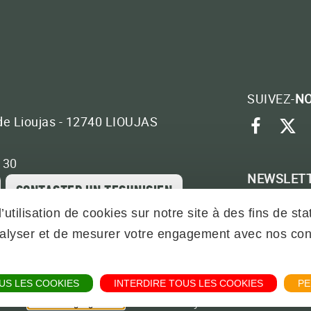
SUIVEZ-
N
de Lioujas - 12740 LIOUJAS
face
tw
3 30
NEWSLET
CONTACTER UN TECHNICIEN
ABONNEZ
’utilisation de cookies sur notre site à des fins de s
analyser et de mesurer votre engagement avec nos co
OCHURES
PARTENAIRES
CONDITIONS GÉNÉRALES
MENTIONS LÉGALES
US LES COOKIES
INTERDIRE TOUS LES COOKIES
PE
Powered by
Translate