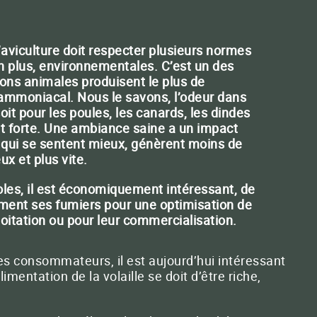
Espaces verts et fleurissement
NOS SOLUTIONS
Fertilisation des terrains de construction
Fertilité des sols
aviculture doit respecter plusieurs normes
Développement durable
en plus, environnementales. C’est un des
Valorisation des effluents
ions animales produisent le plus de
Réussir vos plants
mmoniacal. Nous le savons, l’odeur dans
Des réponses pour la santé des sols
oit pour les poules, les canards, les dindes
nt forte. Une ambiance saine a un impact
Secrets du sol expliqués docteur en microbiologie
x qui se sentent mieux, génèrent moins de
Autonomie
ux et plus vite.
ct E-mail
PRODUCTIONS
oles, il est économiquement intéressant, de
Bovins viande
Céréales
ment ses fumiers pour une optimisation de
Ovins viande
Pépinières - Plants
Ovins lait
Viticulture
xploitation ou pour leur commercialisation.
TOUTES LES PRODUCTIONS
 des consommateurs, il est aujourd’hui intéressant
limentation de la volaille se doit d’être riche,