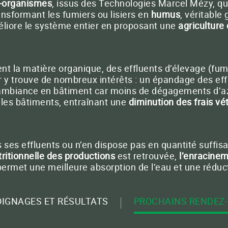
-organismes
, issus des Technologies Marcel Mézy, qu
ansformant les fumiers ou lisiers en
humus
, véritable
liore le système entier en proposant une
agriculture
-nous
33 (0)5 65 46 63 30
Conta
nt la matière organique, des effluents d’élevage (fum
ur y trouve de nombreux intérêts : un épandage des eff
FERMER
l’ambiance en bâtiment car moins de dégagements d’
les bâtiments, entraînant une
diminution des frais vé
as ses effluents ou n’en dispose pas en quantité suffi
tritionnelle des productions
est retrouvée,
l’enracine
i permet une meilleure absorption de l’eau et une rédu
IGNAGES ET RÉSULTATS
PROCHAINS RENDEZ