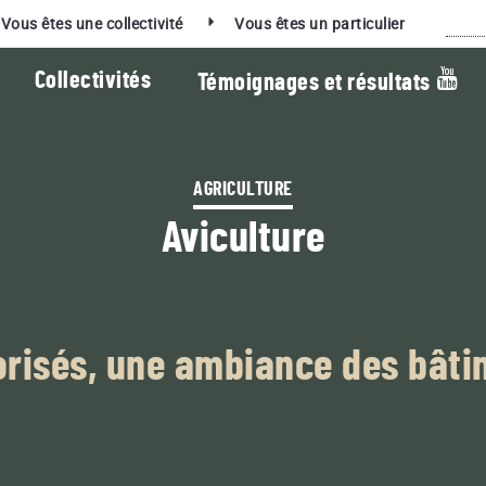
Rec
Vous êtes une collectivité
Vous êtes un particulier
Collectivités
Témoignages et résultats
AGRICULTURE
Aviculture
La vidéo du mois :
ES PRODUITS RESPECTUEUX DE LA TERRE
ORT QUI ASSOCIENT PERFORMANCE ET EN
 COLLECTIVITÉS
lorisés, une ambiance des bât
BACTÉRIOLIT
Additif de compostage pour fumiers,
errains de sport
lisiers, digestats, déchets verts
L GREEN