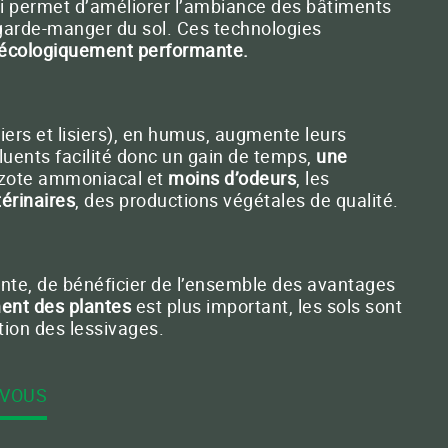
i permet d’améliorer l’ambiance
des bâtiments
 garde-manger du sol. Ces technologies
 écologiquement performante
.
ct E-mail
iers et lisiers), en humus, augmente leurs
luents facilité donc un gain de temps,
une
azote ammoniacal et
moins d’odeurs
, les
térinaires
, des productions végétales de qualité.
sante, de bénéficier de l’ensemble des avantages
ment des plantes
est plus important, les sols sont
ction des lessivages.
-VOUS