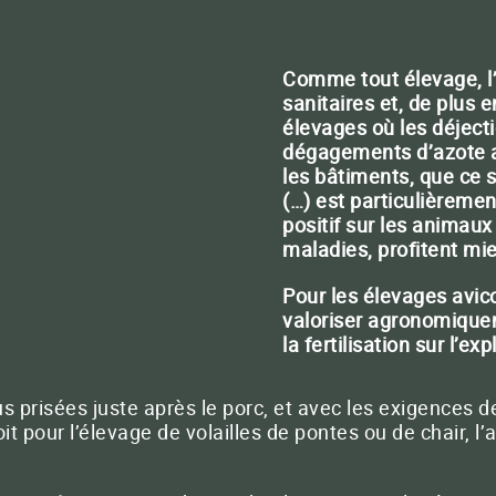
BACTÉRIOLIT® 4
Optimisez la valeur de votre matière
organique (fumiers, lisiers, digestats…)
Comme tout élevage, l’
sanitaires et, de plus 
FERMER
élevages où les déject
QUATERNA
dégagements d’azote a
Réussir vos plants, plantations et semis
les bâtiments, que ce s
(…) est particulièreme
positif sur les animau
maladies, profitent mie
-nous
33 (0)5 65 46 63 30
Conta
ra concentrée
Pour les élevages avic
FERMER
valoriser agronomique
la fertilisation sur l’e
FERMER
lus prisées juste après le porc, et avec les exigences
it pour l’élevage de volailles de pontes ou de chair, l’a