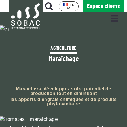
Aller
OPEN
Rechercher
FR
Espace clients
au
MOBILE
OPEN
contenu
MENU
MOBI
principal
MENU
AGRICULTURE
SOBAC
Maraîchage
Tous les produits
Notre histoire
Tous les produits
Productions
Nos valeurs, notre engagement
Applications
Réglage des semoirs
Notre production
Maraîchers, développez votre potentiel de
production tout en diminuant
les apports d’engrais chimiques et de produits
REVUE DE PRESSE
& COMPTES-RENDUS
Nos récompenses
phytosanitaire
AGENDA DES
PROCHAINS RENDEZ-VOUS